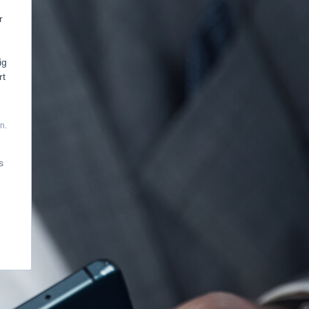
r
ig
rt
n.
s